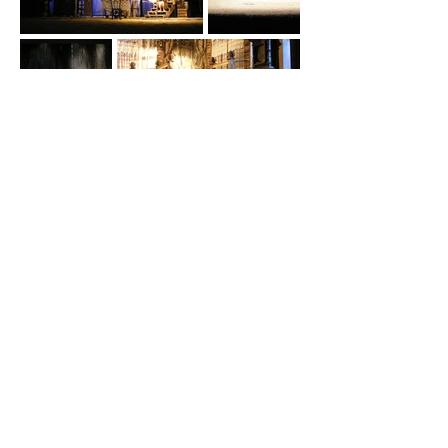
← poprzedni projekt
kolejny projekt →
© 2035 autorstwa Urban Artist.
Zasilany i zabezpieczony przez
Wix